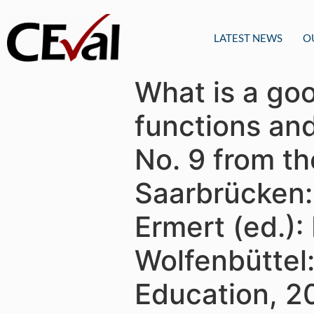
LATEST NEWS
O
What is a goo
functions an
No. 9 from th
Saarbrücken: 
Ermert (ed.):
Wolfenbüttel:
Education, 2