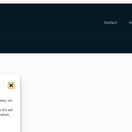
Contact
Im
kies, um
e IDs auf
ziehen,