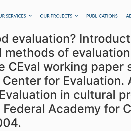
UR SERVICES
OUR PROJECTS
PUBLICATIONS
A
d evaluation? Introduct
d methods of evaluation
e CEval working paper s
Center for Evaluation. A
 Evaluation in cultural p
 Federal Academy for C
004.