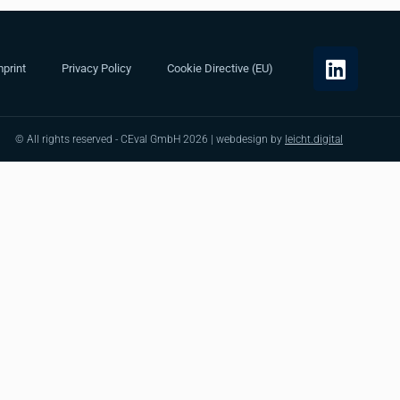
print
Privacy Policy
Cookie Directive (EU)
© All rights reserved - CEval GmbH 2026 | webdesign by
leicht.digital