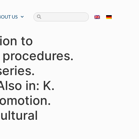
BOUT US
ion to
 procedures.
eries.
lso in: K.
romotion.
ultural