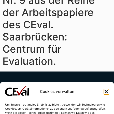
Nr. 9 aus der Reihe
der Arbeitspapiere
des CEval.
Saarbrücken:
Centrum für
Evaluation.
Cookies verwalten
Um Ihnen ein optimales Erlebnis zu bieten, verwenden wir Technologien wie
Cookies, um Geräteinformationen zu speichern und/oder darauf zuzugreifen.
Kontakt
Impressum
Datenschutzerklärung
Wenn Sie diesen Technologien zustimmst, können wir Daten wie das