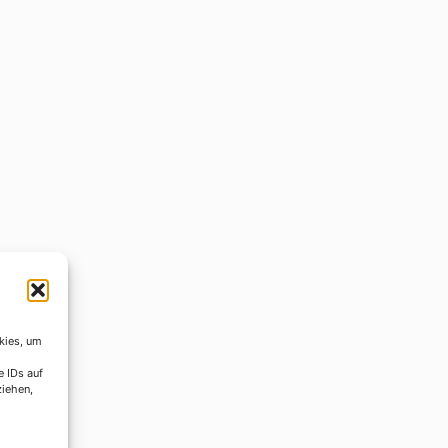
kies, um
e IDs auf
ziehen,