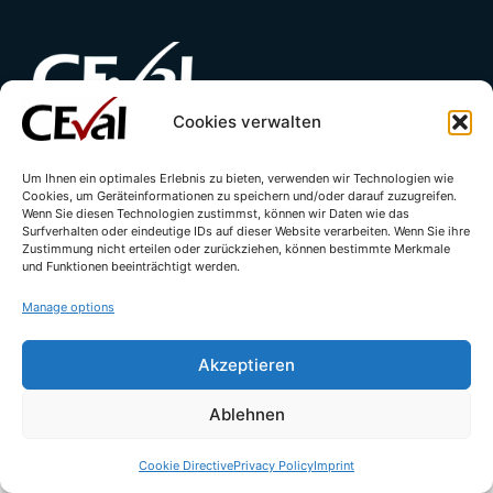
Cookies verwalten
Contact
Imprint
Privacy Policy
Um Ihnen ein optimales Erlebnis zu bieten, verwenden wir Technologien wie
Cookies, um Geräteinformationen zu speichern und/oder darauf zuzugreifen.
Cookie Directive (EU)
Wenn Sie diesen Technologien zustimmst, können wir Daten wie das
Surfverhalten oder eindeutige IDs auf dieser Website verarbeiten. Wenn Sie ihre
Zustimmung nicht erteilen oder zurückziehen, können bestimmte Merkmale
und Funktionen beeinträchtigt werden.
Manage options
Akzeptieren
Ablehnen
© All rights reserved - CEval GmbH 2026 | webdesign by
leicht.digital
Cookie Directive
Privacy Policy
Imprint