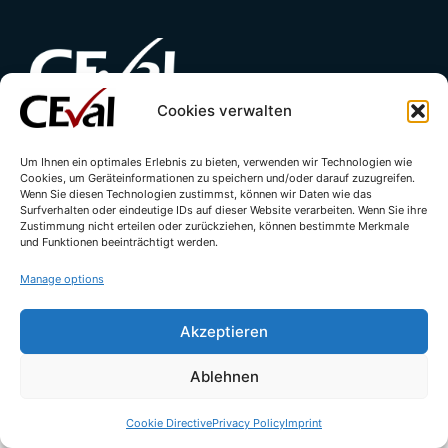
Cookies verwalten
Contact
Imprint
Privacy Policy
Um Ihnen ein optimales Erlebnis zu bieten, verwenden wir Technologien wie
Cookies, um Geräteinformationen zu speichern und/oder darauf zuzugreifen.
Cookie Directive (EU)
Wenn Sie diesen Technologien zustimmst, können wir Daten wie das
Surfverhalten oder eindeutige IDs auf dieser Website verarbeiten. Wenn Sie ihre
Zustimmung nicht erteilen oder zurückziehen, können bestimmte Merkmale
und Funktionen beeinträchtigt werden.
Manage options
Akzeptieren
Ablehnen
© All rights reserved - CEval GmbH 2026 | webdesign by
leicht.digital
Cookie Directive
Privacy Policy
Imprint