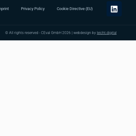
print
Privacy Policy
Cookie Directive (EU)
© All rights reserved - CEval GmbH 2026 | webdesign by
leicht.digital