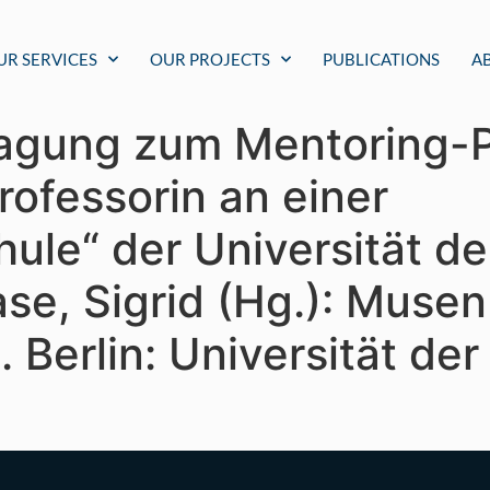
UR SERVICES
OUR PROJECTS
PUBLICATIONS
A
agung zum Mentoring-
Professorin an einer
ule“ der Universität de
aase, Sigrid (Hg.): Muse
. Berlin: Universität der