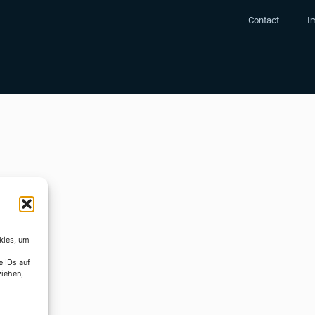
Contact
Im
kies, um
e IDs auf
ziehen,