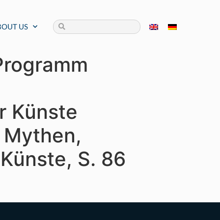
BOUT US
Programm
r Künste
n Mythen,
 Künste, S. 86