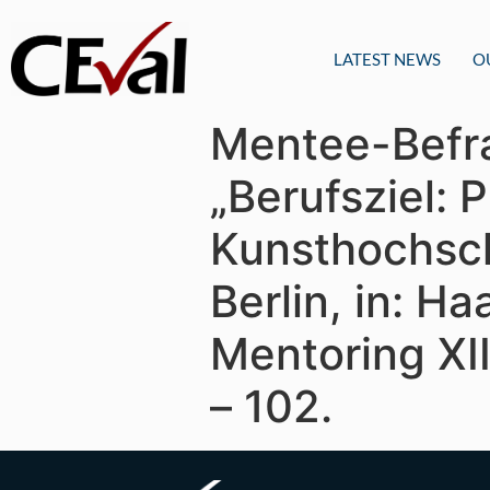
LATEST NEWS
O
Mentee-Befr
„Berufsziel: 
Kunsthochsch
Berlin, in: H
Mentoring XII
– 102.