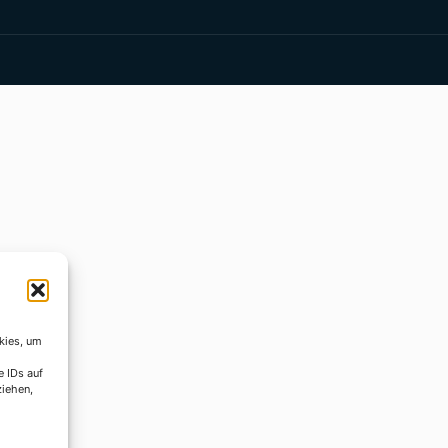
kies, um
e IDs auf
ziehen,