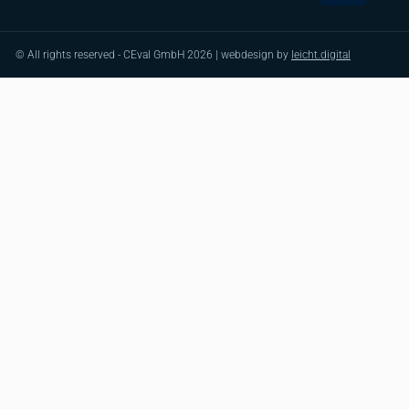
© All rights reserved - CEval GmbH 2026 | webdesign by
leicht.digital