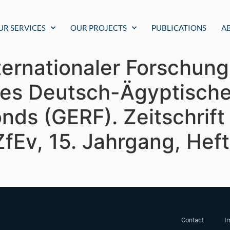
UR SERVICES
OUR PROJECTS
PUBLICATIONS
A
nternationaler Forschun
des Deutsch-Ägyptisch
ds (GERF). Zeitschrift 
ZfEv, 15. Jahrgang, Hef
Contact
Im