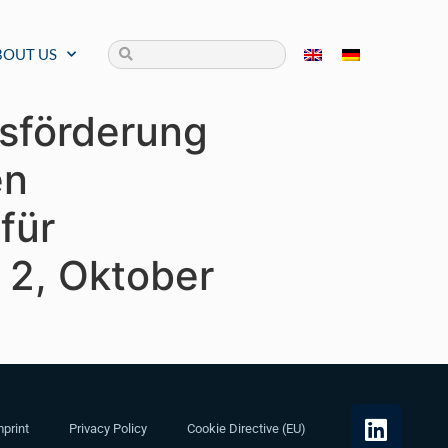
BOUT US
gsförderung
en
für
t 2, Oktober
print
Privacy Policy
Cookie Directive (EU)