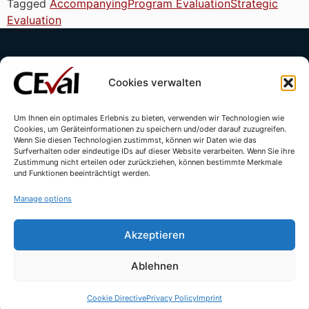
Tagged
Accompanying
Program Evaluation
Strategic
Evaluation
Cookies verwalten
Um Ihnen ein optimales Erlebnis zu bieten, verwenden wir Technologien wie
Cookies, um Geräteinformationen zu speichern und/oder darauf zuzugreifen.
Contact
Imprint
Privacy Policy
Wenn Sie diesen Technologien zustimmst, können wir Daten wie das
Surfverhalten oder eindeutige IDs auf dieser Website verarbeiten. Wenn Sie ihre
Cookie Directive (EU)
Zustimmung nicht erteilen oder zurückziehen, können bestimmte Merkmale
und Funktionen beeinträchtigt werden.
Manage options
Akzeptieren
Ablehnen
© All rights reserved - CEval GmbH 2026 | webdesign by
leicht.digital
Cookie Directive
Privacy Policy
Imprint