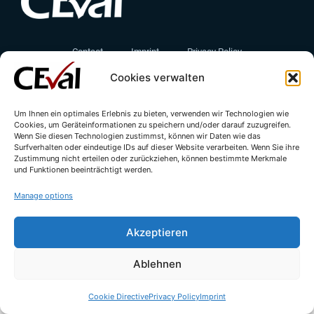
Contact
Imprint
Privacy Policy
Cookies verwalten
Cookie Directive (EU)
Um Ihnen ein optimales Erlebnis zu bieten, verwenden wir Technologien wie
Cookies, um Geräteinformationen zu speichern und/oder darauf zuzugreifen.
Wenn Sie diesen Technologien zustimmst, können wir Daten wie das
Surfverhalten oder eindeutige IDs auf dieser Website verarbeiten. Wenn Sie ihre
Zustimmung nicht erteilen oder zurückziehen, können bestimmte Merkmale
und Funktionen beeinträchtigt werden.
Manage options
© All rights reserved - CEval GmbH 2026 | webdesign by
leicht.digital
Akzeptieren
Ablehnen
Cookie Directive
Privacy Policy
Imprint