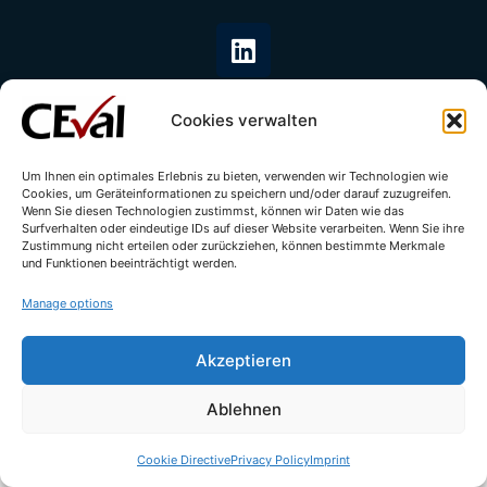
Cookies verwalten
Um Ihnen ein optimales Erlebnis zu bieten, verwenden wir Technologien wie
Cookies, um Geräteinformationen zu speichern und/oder darauf zuzugreifen.
© All rights reserved - CEval GmbH 2026 | webdesign by
leicht.digital
Wenn Sie diesen Technologien zustimmst, können wir Daten wie das
Surfverhalten oder eindeutige IDs auf dieser Website verarbeiten. Wenn Sie ihre
Zustimmung nicht erteilen oder zurückziehen, können bestimmte Merkmale
und Funktionen beeinträchtigt werden.
Manage options
Akzeptieren
Ablehnen
Cookie Directive
Privacy Policy
Imprint