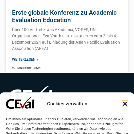
Erste globale Konferenz zu Academic
Evaluation Education
Über 100 Vertreter aus Akademia, VOPES, UN-
Organisationen, EvalYouth u. a. diskutierten vom 2. bis 4.
Dezember 2024 auf Einladung der Asian Pacific Evaluation
Association (APEA)
WEITERLESEN »
9. Dezember 2024
Cookies verwalten
Kontakt
Impressum
Datenschutzerklärung
Um Ihnen ein optimales Erlebnis zu bieten, verwenden wir Technologien wie
Cookies, um Geräteinformationen zu speichern und/oder darauf zuzugreifen.
Wenn Sie diesen Technologien zustimmst, können wir Daten wie das
Cookie-Richtlinie (EU)
Surfverhalten oder eindeutige IDs auf dieser Website verarbeiten. Wenn Sie ihre