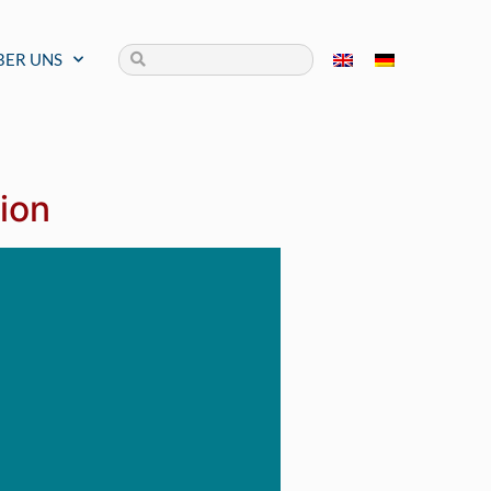
BER UNS
tion