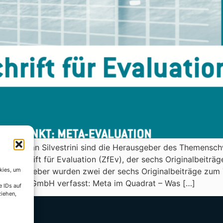
 Dr. Stefan Silvestrini sind die Herausgeber des Themensc
Zeitschrift für Evaluation (ZfEv), der sechs Originalbeiträg
kies, um
r Herausgeber wurden zwei der sechs Originalbeiträge z
er CEval GmbH verfasst: Meta im Quadrat – Was […]
e IDs auf
ziehen,