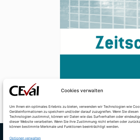
Cookies verwalten
Prof. Dr. Reinhard Stockmann und
neu erschienenen Heft 1/2023 der 
Um Ihnen ein optimales Erlebnis zu bieten, verwenden wir Technologien wie Coo
umfasst. Neben dem Editorial de
Geräteinformationen zu speichern und/oder darauf zuzugreifen. Wenn Sie diesen
Evaluation von Autor:innen aus d
Technologien zustimmst, können wir Daten wie das Surfverhalten oder eindeutig
dieser Website verarbeiten. Wenn Sie ihre Zustimmung nicht erteilen oder zurück
können bestimmte Merkmale und Funktionen beeinträchtigt werden.
Optionen verwalten