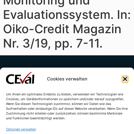
Monitoring und
Evaluationssystem. In:
Oiko-Credit Magazin
Nr. 3/19, pp. 7-11.
Cookies verwalten
Um Ihnen ein optimales Erlebnis zu bieten, verwenden wir Technologien wie
Cookies, um Geräteinformationen zu speichern und/oder darauf zuzugreifen.
Kontakt
Impressum
Datenschutzerklärung
Wenn Sie diesen Technologien zustimmst, können wir Daten wie das
Surfverhalten oder eindeutige IDs auf dieser Website verarbeiten. Wenn Sie ihre
Cookie-Richtlinie (EU)
Zustimmung nicht erteilen oder zurückziehen, können bestimmte Merkmale
und Funktionen beeinträchtigt werden.
Optionen verwalten