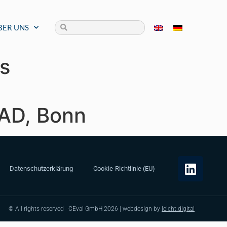
BER UNS
s
AAD, Bonn
Datenschutzerklärung
Cookie-Richtlinie (EU)
© All rights reserved - CEval GmbH 2026 | webdesign by
leicht.digital