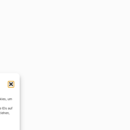
kies, um
e IDs auf
ziehen,