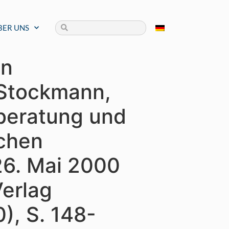
BER UNS
in
, Stockmann,
tberatung und
schen
26. Mai 2000
Verlag
), S. 148-