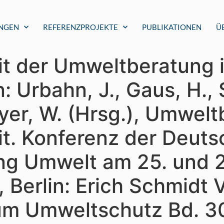
UNGEN
REFERENZPROJEKTE
PUBLIKATIONEN
Ü
it der Umweltberatung 
: Urbahn, J., Gaus, H.
yer, W. (Hrsg.), Umwel
it. Konferenz der Deut
ng Umwelt am 25. und 
 Berlin: Erich Schmidt 
zum Umweltschutz Bd. 30