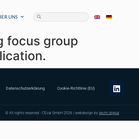
BER UNS
g focus group
ication.
Datenschutzerklärung
Cookie-Richtlinie (EU)
© All rights reserved - CEval GmbH 2026 | webdesign by
leicht.digital