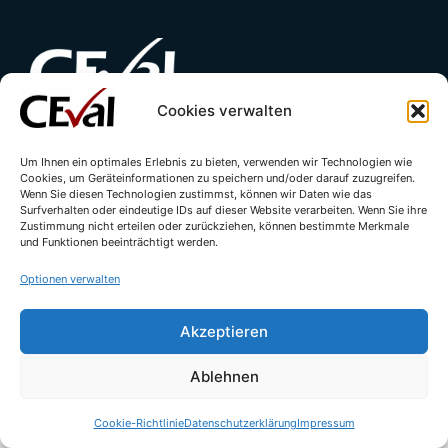
Cookies verwalten
Kontakt
Impressum
Datenschutzerklärung
Um Ihnen ein optimales Erlebnis zu bieten, verwenden wir Technologien wie
Cookies, um Geräteinformationen zu speichern und/oder darauf zuzugreifen.
Cookie-Richtlinie (EU)
Wenn Sie diesen Technologien zustimmst, können wir Daten wie das
Surfverhalten oder eindeutige IDs auf dieser Website verarbeiten. Wenn Sie ihre
Zustimmung nicht erteilen oder zurückziehen, können bestimmte Merkmale
und Funktionen beeinträchtigt werden.
Optionen verwalten
Akzeptieren
Ablehnen
© All rights reserved - CEval GmbH 2026 | webdesign by
leicht.digital
Cookie-Richtlinie
Datenschutzerklärung
Impressum