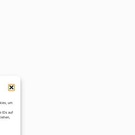
kies, um
e IDs auf
ziehen,