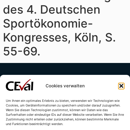
des 4. Deutschen
Sportökonomie-
Kongresses, Köln, S.
55-69.
Cookies verwalten
Um Ihnen ein optimales Erlebnis zu bieten, verwenden wir Technologien wie
Cookies, um Geräteinformationen zu speichern und/oder darauf zuzugreifen.
Kontakt
Impressum
Datenschutzerklärung
Wenn Sie diesen Technologien zustimmst, können wir Daten wie das
Surfverhalten oder eindeutige IDs auf dieser Website verarbeiten. Wenn Sie ihre
Cookie-Richtlinie (EU)
Zustimmung nicht erteilen oder zurückziehen, können bestimmte Merkmale
und Funktionen beeinträchtigt werden.