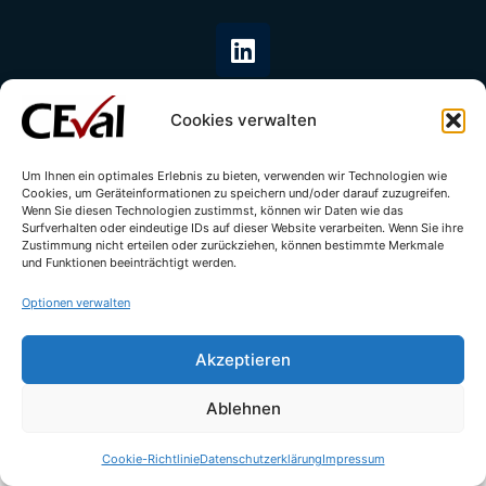
Cookies verwalten
Um Ihnen ein optimales Erlebnis zu bieten, verwenden wir Technologien wie
Cookies, um Geräteinformationen zu speichern und/oder darauf zuzugreifen.
© All rights reserved - CEval GmbH 2026 | webdesign by
leicht.digital
Wenn Sie diesen Technologien zustimmst, können wir Daten wie das
Surfverhalten oder eindeutige IDs auf dieser Website verarbeiten. Wenn Sie ihre
Zustimmung nicht erteilen oder zurückziehen, können bestimmte Merkmale
und Funktionen beeinträchtigt werden.
Optionen verwalten
Akzeptieren
Ablehnen
Cookie-Richtlinie
Datenschutzerklärung
Impressum