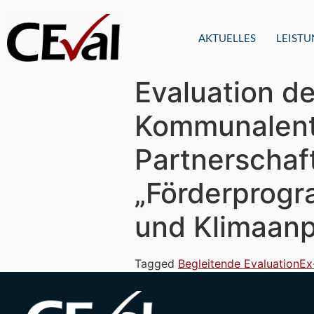
AKTUELLES
LEIST
Evaluation d
Kommunalent
Partnerschaf
„Förderprog
und Klimaanp
Tagged
Begleitende Evaluation
Ex