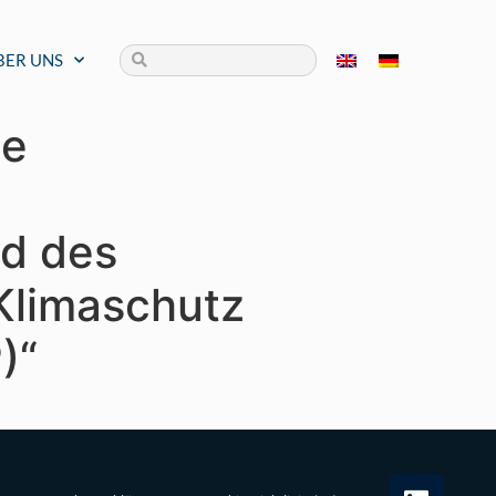
BER UNS
ge
nd des
Klimaschutz
)“