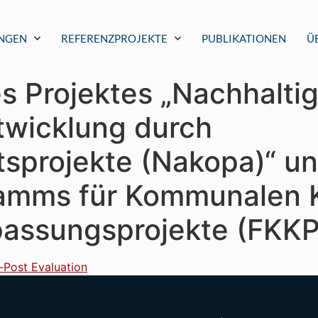
UNGEN
REFERENZPROJEKTE
PUBLIKATIONEN
Ü
es Projektes „Nachhalti
wicklung durch
tsprojekte (Nakopa)“ u
ramms für Kommunalen 
assungsprojekte (FKKP
-Post Evaluation