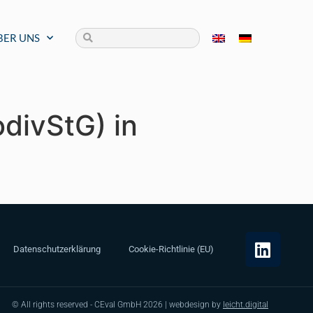
BER UNS
odivStG) in
Datenschutzerklärung
Cookie-Richtlinie (EU)
© All rights reserved - CEval GmbH 2026 | webdesign by
leicht.digital