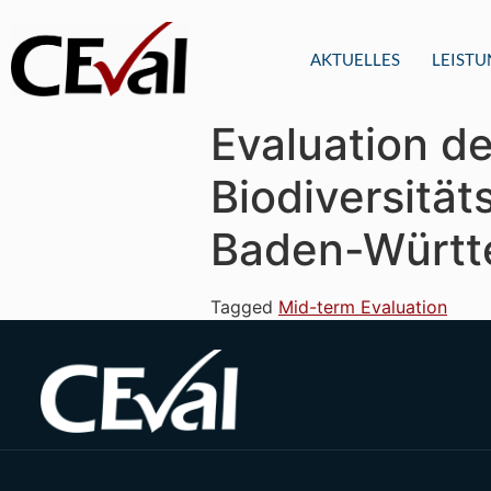
AKTUELLES
LEIST
Evaluation d
Biodiversität
Baden-Württ
Tagged
Mid-term Evaluation