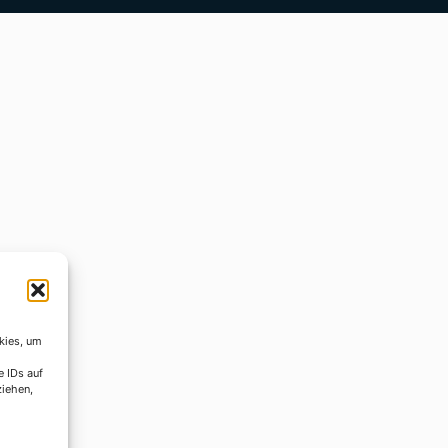
kies, um
e IDs auf
ziehen,