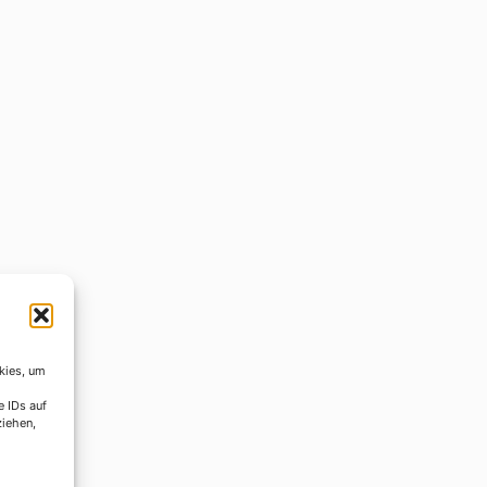
kies, um
e IDs auf
ziehen,