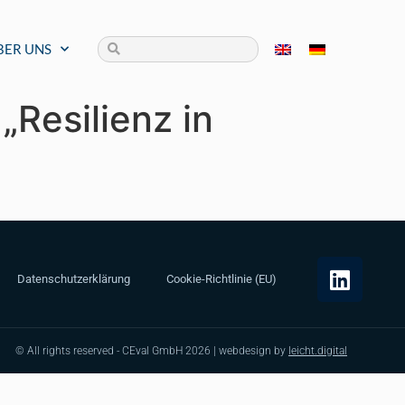
BER UNS
Resilienz in
Datenschutzerklärung
Cookie-Richtlinie (EU)
© All rights reserved - CEval GmbH 2026 | webdesign by
leicht.digital