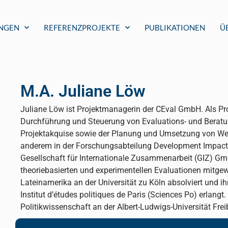
UNGEN
REFERENZPROJEKTE
PUBLIKATIONEN
Ü
M.A. Juliane Löw
Juliane Löw ist Projektmanagerin der CEval GmbH. Als Pro
Durchführung und Steuerung von Evaluations- und Beratun
Projektakquise sowie der Planung und Umsetzung von Wei
anderem in der Forschungsabteilung Development Impact
Gesellschaft für Internationale Zusammenarbeit (GIZ) G
theoriebasierten und experimentellen Evaluationen mitgewi
Lateinamerika an der Universität zu Köln absolviert und 
Institut d’études politiques de Paris (Sciences Po) erlangt
Politikwissenschaft an der Albert-Ludwigs-Universität Fre