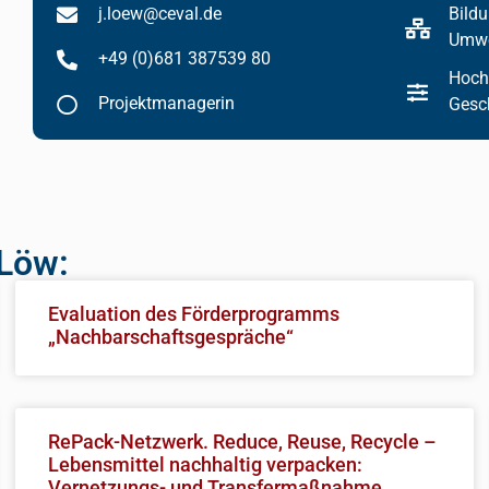
j.loew@ceval.de
Bildu
Umwe
+49 (0)681 387539 80
Hochs
Projektmanagerin
Gesch
 Löw:
Evaluation des Förderprogramms
„Nachbarschaftsgespräche“
RePack-Netzwerk. Reduce, Reuse, Recycle –
Lebensmittel nachhaltig verpacken:
Vernetzungs- und Transfermaßnahme