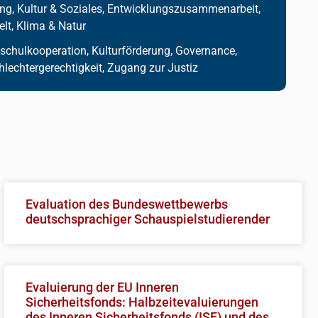
ng, Kultur & Soziales, Entwicklungszusammenarbeit,
lt, Klima & Natur
chulkooperation, Kulturförderung, Governance,
lechtergerechtigkeit, Zugang zur Justiz
Evaluation des Bundeswettbewerbs
deutschsprachiger Schauspielstudierender
Evaluierung der EU Inneren
Sicherheitsfonds: Halbzeitevaluierungen
des Inneren Sicherheitsfonds (ISF) und des