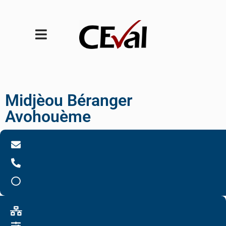
Midjèou Béranger
Avohouème