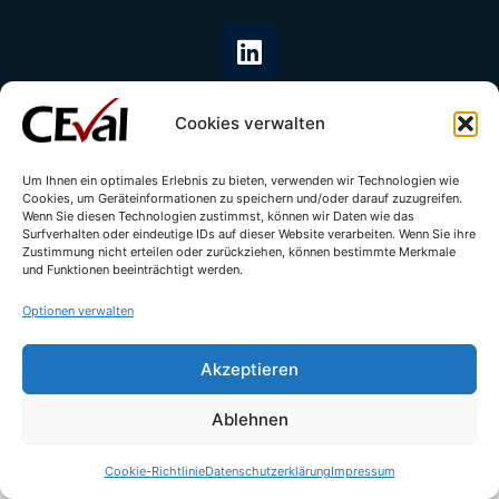
Cookies verwalten
Um Ihnen ein optimales Erlebnis zu bieten, verwenden wir Technologien wie
Cookies, um Geräteinformationen zu speichern und/oder darauf zuzugreifen.
© All rights reserved - CEval GmbH 2026 | webdesign by
leicht.digital
Wenn Sie diesen Technologien zustimmst, können wir Daten wie das
Surfverhalten oder eindeutige IDs auf dieser Website verarbeiten. Wenn Sie ihre
Zustimmung nicht erteilen oder zurückziehen, können bestimmte Merkmale
und Funktionen beeinträchtigt werden.
Optionen verwalten
Akzeptieren
Ablehnen
Cookie-Richtlinie
Datenschutzerklärung
Impressum