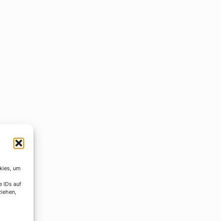
kies, um
e IDs auf
ziehen,