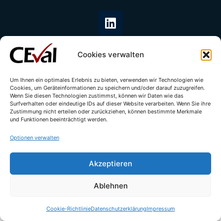
Cookies verwalten
Um Ihnen ein optimales Erlebnis zu bieten, verwenden wir Technologien wie
Cookies, um Geräteinformationen zu speichern und/oder darauf zuzugreifen.
© All rights reserved - CEval GmbH 2026 | webdesign by
leicht.digital
Wenn Sie diesen Technologien zustimmst, können wir Daten wie das
Surfverhalten oder eindeutige IDs auf dieser Website verarbeiten. Wenn Sie ihre
Zustimmung nicht erteilen oder zurückziehen, können bestimmte Merkmale
und Funktionen beeinträchtigt werden.
Optionen verwalten
Akzeptieren
Ablehnen
Cookie-Richtlinie
Datenschutzerklärung
Impressum