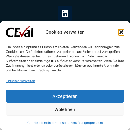
Cookies verwalten
Um Ihnen ein optimales Erlebnis zu bieten, verwenden wir Technologien wie
Cookies, um Geräteinformationen zu speichern und/oder darauf zuzugreifen.
© All rights reserved - CEval GmbH 2026 | webdesign by
leicht.digital
Wenn Sie diesen Technologien zustimmst, können wir Daten wie das
Surfverhalten oder eindeutige IDs auf dieser Website verarbeiten. Wenn Sie ihre
Zustimmung nicht erteilen oder zurückziehen, können bestimmte Merkmale
und Funktionen beeinträchtigt werden.
Optionen verwalten
Akzeptieren
Ablehnen
Cookie-Richtlinie
Datenschutzerklärung
Impressum