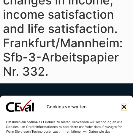
changes in income,
income satisfaction
and life satisfaction.
Frankfurt/Mannheim:
Sfb-3-Arbeitspapier
Nr. 332.
Cookies verwalten
Um Ihnen ein optimales Erlebnis zu bieten, verwenden wir Technologien wie
Cookies, um Geräteinformationen zu speichern und/oder darauf zuzugreifen.
Kontakt
Impressum
Datenschutzerklärung
Wenn Sie diesen Technologien zustimmst, können wir Daten wie das