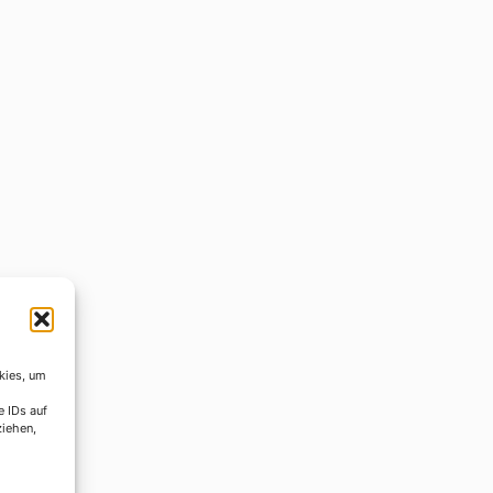
kies, um
e IDs auf
ziehen,